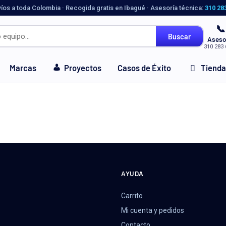
víos a toda Colombia · Recogida gratis en Ibagué · Asesoría técnica:
310 28
📞
Buscar
Aseso
310 283 
Marcas
Proyectos
Casos de Éxito
Tienda
AYUDA
Carrito
Mi cuenta y pedidos
Contacto