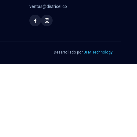
ventas@districel.co
Desarrollado por
JFM Technology