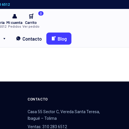
3 6512
0
👤
🛒
ría
Mi cuenta
Carrito
6512
Pedidos
Ver pedido
Contacto
Blog
CONTACTO
Casa 55 Sector C, Vereda Santa Teresa,
Ibagué – Tolima
Ventas: 310 283 6512