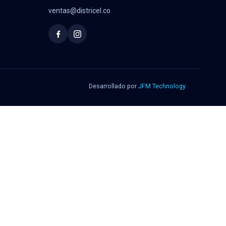
ventas@districel.co
Desarrollado por
JFM Technology