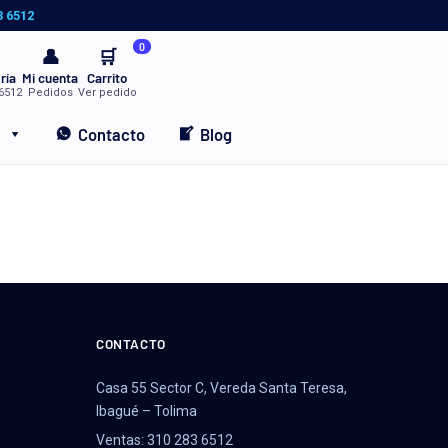
3 6512
0
👤
🛒
ría
Mi cuenta
Carrito
6512
Pedidos
Ver pedido
Contacto
Blog
CONTACTO
Casa 55 Sector C, Vereda Santa Teresa,
Ibagué – Tolima
Ventas: 310 283 6512