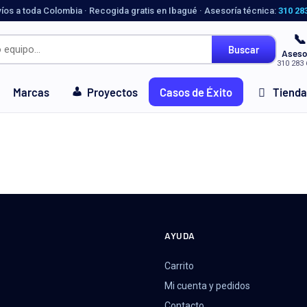
víos a toda Colombia · Recogida gratis en Ibagué · Asesoría técnica:
310 28
📞
Buscar
Aseso
310 283 
Marcas
Proyectos
Casos de Éxito
Tienda
AYUDA
Carrito
Mi cuenta y pedidos
Contacto