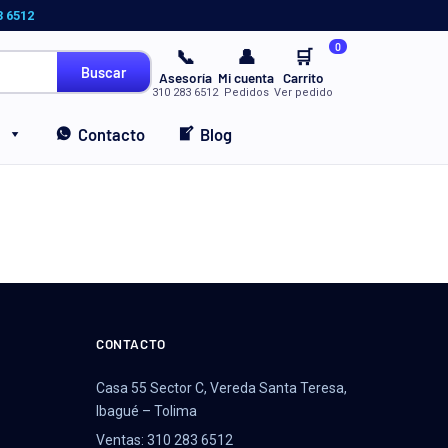
3 6512
0
📞
👤
🛒
Buscar
Asesoría
Mi cuenta
Carrito
310 283 6512
Pedidos
Ver pedido
Contacto
Blog
CONTACTO
Casa 55 Sector C, Vereda Santa Teresa,
Ibagué – Tolima
Ventas: 310 283 6512