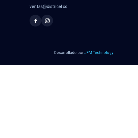
ventas@districel.co
Desarrollado por
JFM Technology