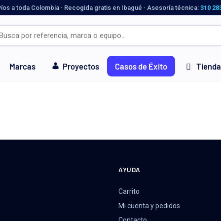
víos a toda Colombia · Recogida gratis en Ibagué · Asesoría técnica:
310 28
Marcas
Proyectos
Casos de Éxito
Tienda
AYUDA
Carrito
Mi cuenta y pedidos
Contacto