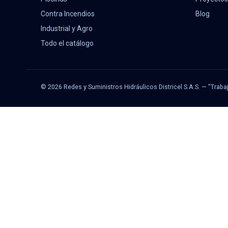
Contra Incendios
Blog
Industrial y Agro
Todo el catálogo
© 2026 Redes y Suministros Hidráulicos Districel S.A.S. — "Traba