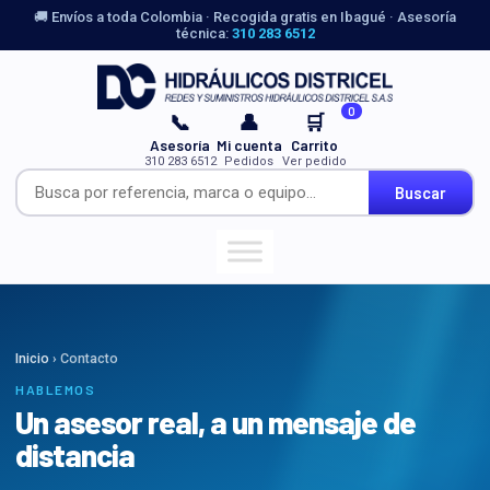
🚚 Envíos a toda Colombia · Recogida gratis en Ibagué · Asesoría
técnica:
310 283 6512
0
📞
👤
🛒
Asesoría
Mi cuenta
Carrito
310 283 6512
Pedidos
Ver pedido
Buscar
Inicio
› Contacto
HABLEMOS
Un asesor real, a un mensaje de
distancia