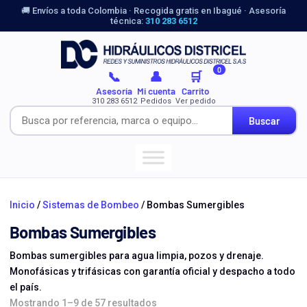
🚚 Envíos a toda Colombia · Recogida gratis en Ibagué · Asesoría
técnica:
310 283 6512
0
📞
👤
🛒
Asesoría
Mi cuenta
Carrito
310 283 6512
Pedidos
Ver pedido
Buscar
Inicio
/
Sistemas de Bombeo
/ Bombas Sumergibles
Bombas Sumergibles
Bombas sumergibles para agua limpia, pozos y drenaje.
Monofásicas y trifásicas con garantía oficial y despacho a todo
el país.
Mostrando 1–9 de 57 resultados