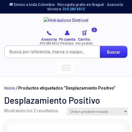
🚚 Envíos a toda Colombia · Recogida gratis en Ibagué · Asesoría
técnica:
310 283 6512
0
📞
👤
🛒
Asesoría
Mi cuenta
Carrito
310 283 6512
Pedidos
Ver pedido
Buscar
Inicio
/ Productos etiquetados “Desplazamiento Positivo”
Desplazamiento Positivo
Mostrando los 2 resultados