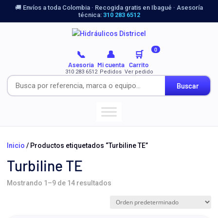
🚚 Envíos a toda Colombia · Recogida gratis en Ibagué · Asesoría
técnica:
310 283 6512
0
📞
👤
🛒
Asesoría
Mi cuenta
Carrito
310 283 6512
Pedidos
Ver pedido
Buscar
Inicio
/ Productos etiquetados “Turbiline TE”
Turbiline TE
Mostrando 1–9 de 14 resultados