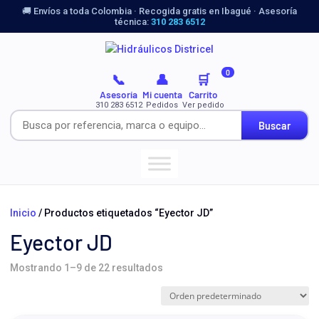
🚚 Envíos a toda Colombia · Recogida gratis en Ibagué · Asesoría
técnica:
310 283 6512
0
📞
👤
🛒
Asesoría
Mi cuenta
Carrito
310 283 6512
Pedidos
Ver pedido
Buscar
Inicio
/ Productos etiquetados “Eyector JD”
Eyector JD
Mostrando 1–9 de 22 resultados