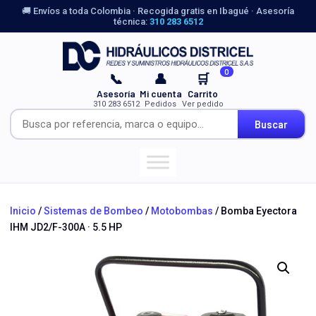
🚚 Envíos a toda Colombia · Recogida gratis en Ibagué · Asesoría
técnica:
310 283 6512
0
📞
👤
🛒
Asesoría
Mi cuenta
Carrito
310 283 6512
Pedidos
Ver pedido
Buscar
Inicio
/
Sistemas de Bombeo
/
Motobombas
/ Bomba Eyectora
IHM JD2/F-300A · 5.5 HP