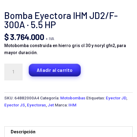
Bomba Eyectora IHM JD2/F-
300A · 5.5 HP
$
3.764.000
+ IVA
Motobomba construida en hierro gris cl 30 y noryl gfn2, para
mayor duración.
Bomba
Añadir al carrito
Eyectora
IHM
JD2/F-
300A
SKU:
64882000A4
Categoría:
Motobombas
Etiquetas:
Eyector JD
,
·
Eyector JS
,
Eyectoras
,
Jet
Marca:
IHM
5.5
HP
cantidad
Descripción