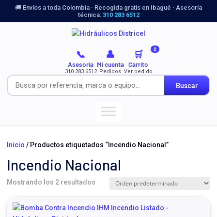
🚚 Envíos a toda Colombia · Recogida gratis en Ibagué · Asesoría
técnica:
310 283 6512
0
📞
👤
🛒
Asesoría
Mi cuenta
Carrito
310 283 6512
Pedidos
Ver pedido
Buscar
Inicio
/ Productos etiquetados “Incendio Nacional”
Incendio Nacional
Mostrando los 2 resultados