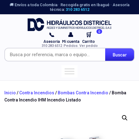
🚚 Envíos a toda Colombia · Recogida gratis en Ibagué · Asesoría
técnica:
310 283 6512
0
📞
👤
🛒
Asesoría
Mi cuenta
Carrito
310 283 6512
Pedidos
Ver pedido
Buscar
Inicio
/
Contra Incendios
/
Bombas Contra Incendio
/ Bomba
Contra Incendio IHM Incendio Listado