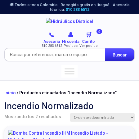
🚚 Envíos a toda Colombia · Recogida gratis en Ibagué · Asesoría
técnica:
310 283 6512
0
📞
👤
🛒
Asesoría
Mi cuenta
Carrito
310 283 6512
Pedidos
Ver pedido
Buscar
Inicio
/ Productos etiquetados “Incendio Normalizado”
Incendio Normalizado
Mostrando los 2 resultados