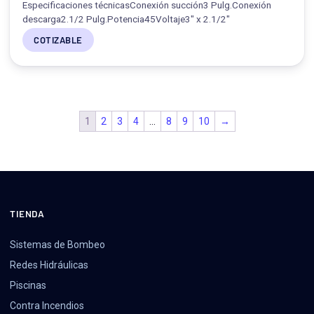
Especificaciones técnicasConexión succión3 Pulg.Conexión
descarga2.1/2 Pulg.Potencia45Voltaje3" x 2.1/2"
COTIZABLE
1
2
3
4
…
8
9
10
→
TIENDA
Sistemas de Bombeo
Redes Hidráulicas
Piscinas
Contra Incendios