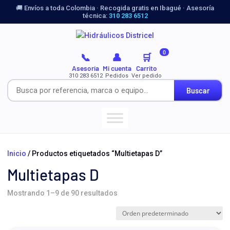
🚚 Envíos a toda Colombia · Recogida gratis en Ibagué · Asesoría
técnica:
310 283 6512
0
📞
👤
🛒
Asesoría
Mi cuenta
Carrito
310 283 6512
Pedidos
Ver pedido
Buscar
Inicio
/ Productos etiquetados “Multietapas D”
Multietapas D
Mostrando 1–9 de 90 resultados