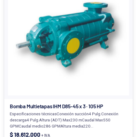
Bomba Multietapas IHM D85-45 x 3 · 105 HP
Especificaciones técnicasConexión succión4 Pulg.Conexión
descarga4 Pulg.Altura (ADT) Max230 mCaudal Max550
GPMCaudal medio286 GPMAltura media220…
$
18.612.000
+ IVA