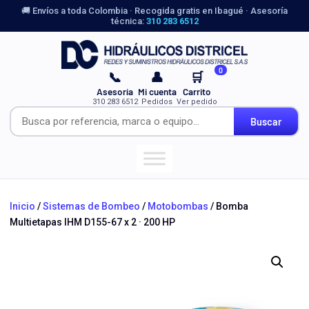
🚚 Envíos a toda Colombia · Recogida gratis en Ibagué · Asesoría
técnica:
310 283 6512
0
📞
👤
🛒
Asesoría
Mi cuenta
Carrito
310 283 6512
Pedidos
Ver pedido
Buscar
Inicio
/
Sistemas de Bombeo
/
Motobombas
/ Bomba
Multietapas IHM D155-67 x 2 · 200 HP