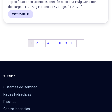
Especificaciones técnicasConexión succión3 Pulg.Conexión
descarga2.1/2 Pulg.Potencia45Voltaje3" x 2.1/2"
COTIZABLE
1
2
3
4
…
8
9
10
→
TIENDA
Sistemas de Bombeo
Redes Hidráulicas
Piscinas
Contra Incendios