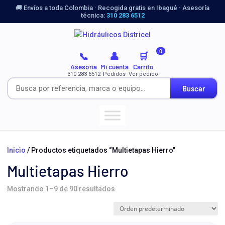
🚚 Envíos a toda Colombia · Recogida gratis en Ibagué · Asesoría
técnica:
310 283 6512
0
📞
👤
🛒
Asesoría
Mi cuenta
Carrito
310 283 6512
Pedidos
Ver pedido
Buscar
Inicio
/ Productos etiquetados “Multietapas Hierro”
Multietapas Hierro
Mostrando 1–9 de 90 resultados