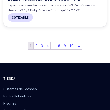
Especificaciones técnicasConexión succión3 Pulg.Conexión
descarga2.1/2 Pulg.Potencia45Voltaje3" x 2.1/2"
COTIZABLE
1
2
3
4
…
8
9
10
→
TIENDA
Sistemas de Bombeo
Redes Hidráulicas
Piscinas