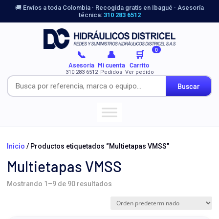
🚚 Envíos a toda Colombia · Recogida gratis en Ibagué · Asesoría
técnica:
310 283 6512
0
📞
👤
🛒
Asesoría
Mi cuenta
Carrito
310 283 6512
Pedidos
Ver pedido
Buscar
Inicio
/ Productos etiquetados “Multietapas VMSS”
Multietapas VMSS
Mostrando 1–9 de 90 resultados