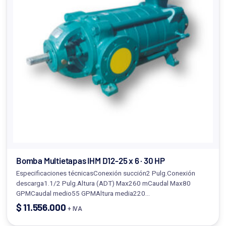
Bomba Multietapas IHM D12-25 x 6 · 30 HP
Especificaciones técnicasConexión succión2 Pulg.Conexión
descarga1.1/2 Pulg.Altura (ADT) Max260 mCaudal Max80
GPMCaudal medio55 GPMAltura media220…
$
11.556.000
+ IVA