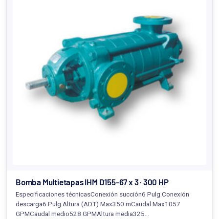
Bomba Multietapas IHM D155-67 x 3 · 300 HP
Especificaciones técnicasConexión succión6 Pulg.Conexión
descarga6 Pulg.Altura (ADT) Max350 mCaudal Max1057
GPMCaudal medio528 GPMAltura media325…