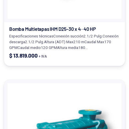
Bomba Multietapas IHM D25-30 x 4 · 40 HP
Especificaciones técnicasConexión succión2.1/2 Pulg.Conexión
descarga2.1/2 Pulg.Altura (ADT) Max210 mCaudal Max170
GPMCaudal medio120 GPMAltura media180…
$
13.819.000
+ IVA