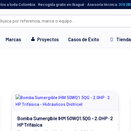
víos a toda Colombia · Recogida gratis en Ibagué · Asesoría técnica:
310 28
Marcas
Proyectos
Casos de Éxito
Tienda
Bomba Sumergible IHM 50WQ1.5QG – 2.0HP · 2
HP Trifásica