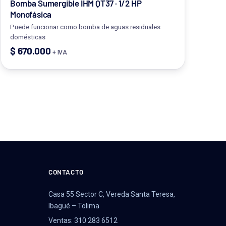
Bomba Sumergible IHM QT37 · 1/2 HP
Monofásica
Puede funcionar como bomba de aguas residuales
domésticas
$
670.000
+ IVA
CONTACTO
Casa 55 Sector C, Vereda Santa Teresa,
Ibagué – Tolima
Ventas: 310 283 6512