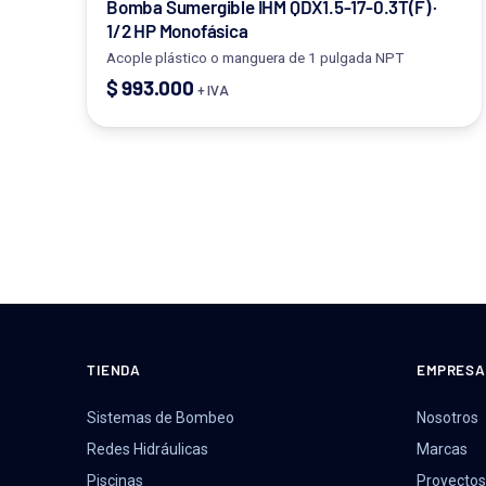
Bomba Sumergible IHM QDX1.5-17-0.3T(F) ·
1/2 HP Monofásica
Acople plástico o manguera de 1 pulgada NPT
$
993.000
+ IVA
TIENDA
EMPRESA
Sistemas de Bombeo
Nosotros
Redes Hidráulicas
Marcas
Piscinas
Proyectos