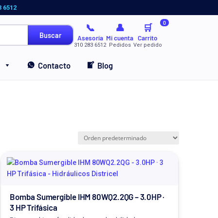
3 6512
0
📞
👤
🛒
Buscar
Asesoría
Mi cuenta
Carrito
310 283 6512
Pedidos
Ver pedido
Contacto
Blog
Bomba Sumergible IHM 80WQ2.2QG – 3.0HP ·
3 HP Trifásica