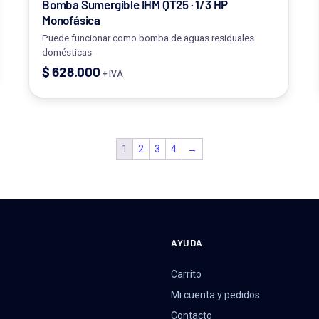
Bomba Sumergible IHM QT25 · 1/3 HP
Monofásica
Puede funcionar como bomba de aguas residuales
domésticas
$
628.000
+ IVA
1
2
3
4
→
AYUDA
Carrito
Mi cuenta y pedidos
Contacto