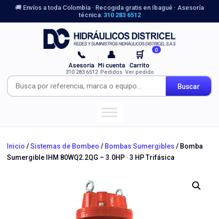
🚚 Envíos a toda Colombia · Recogida gratis en Ibagué · Asesoría
técnica:
310 283 6512
0
📞
👤
🛒
Asesoría
Mi cuenta
Carrito
310 283 6512
Pedidos
Ver pedido
Buscar
Inicio
/
Sistemas de Bombeo
/
Bombas Sumergibles
/ Bomba
Sumergible IHM 80WQ2.2QG – 3.0HP · 3 HP Trifásica