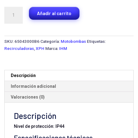
Bomba
Añadir al carrito
Recirculadora
IHM
XPH15-
6-
SKU:
65043000B6
Categoría:
Motobombas
Etiquetas:
130
Recirculadoras
,
XPH
Marca:
IHM
·
Monofásica
cantidad
Descripción
Información adicional
Valoraciones (0)
Descripción
Nivel de protección: IP44
Especificaciones técnicas