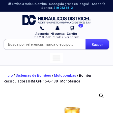
🚚 Envíos a toda Colombia · Recogida gratis en Ibagué · Asesoría
técnica:
310 283 6512
0
📞
👤
🛒
Asesoría
Mi cuenta
Carrito
310 283 6512
Pedidos
Ver pedido
Buscar
Inicio
/
Sistemas de Bombeo
/
Motobombas
/ Bomba
Recirculadora IHM XPH15-6-130 · Monofásica