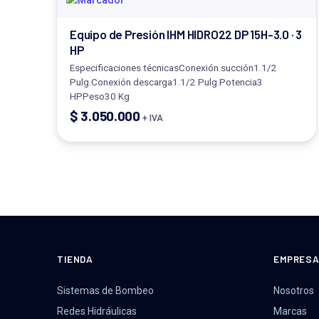
Equipo de Presión IHM HIDRO22 DP 15H-3.0 · 3
HP
Especificaciones técnicasConexión succión1.1/2
Pulg.Conexión descarga1.1/2 Pulg.Potencia3
HPPeso30 Kg
$
3.050.000
+ IVA
TIENDA
EMPRES
Sistemas de Bombeo
Nosotros
Redes Hidráulicas
Marcas