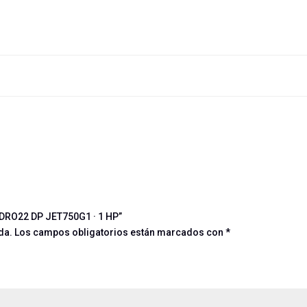
IDRO22 DP JET750G1 · 1 HP”
da.
Los campos obligatorios están marcados con
*