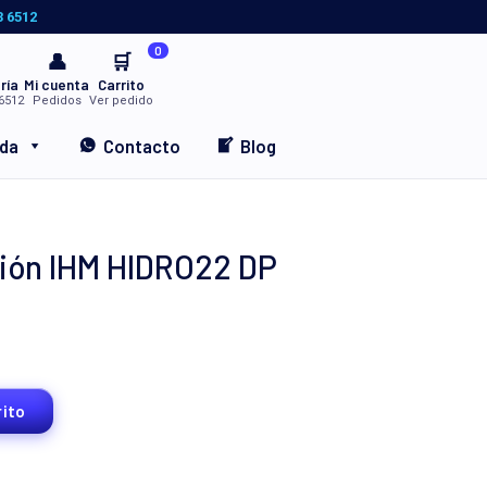
3 6512
0
👤
🛒
ría
Mi cuenta
Carrito
6512
Pedidos
Ver pedido
nda
Contacto
Blog
ión IHM HIDRO22 DP
rito