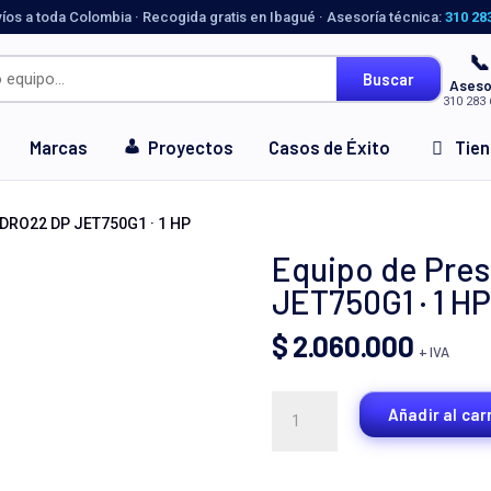
víos a toda Colombia · Recogida gratis en Ibagué · Asesoría técnica:
310 28
📞
Buscar
Aseso
310 283 
Marcas
Proyectos
Casos de Éxito
Tie
IDRO22 DP JET750G1 · 1 HP
Equipo de Pres
JET750G1 · 1 HP
$
2.060.000
+ IVA
Equipo
Añadir al car
de
Presión
IHM