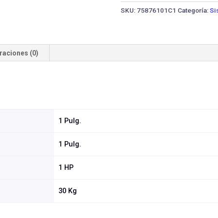
HIDRO22
SKU:
75876101C1
Categoría:
Si
DP
JET750G1
·
1
raciones (0)
HP
cantidad
1 Pulg.
1 Pulg.
1 HP
30 Kg