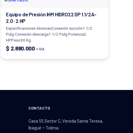
Equipo de Presión IHM HIDRO22 DP 1.1/2A-
2.0 · 2 HP
Especificaciones técnicasConexión succión1.1/2
Pulg.Conexión descarga1.1/2 Pulg.Potencia2
HPPeso30 Kg
$
2.880.000
+ IVA
CONTACTO
Casa 55 Sector C, Vereda Santa Teresa,
Ibagué – Tolima