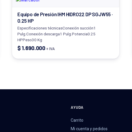
Equipo de Presión IHM HIDRO22 DP SGJW55 ·
0.25 HP
Especificaciones técnicasConexión succión1
Pulg.Conexión descarga1 Pulg.Potencia0.25
HPPeso30 Kg
$
1.690.000
+ IVA
A
AYUDA
Carrito
Mi cuenta y pedidos