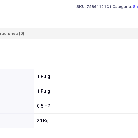
HIDRO22
SKU:
75861101C1
Categoría:
Si
DP
SGJW37
·
0.5
raciones (0)
HP
cantidad
1 Pulg.
1 Pulg.
0.5 HP
30 Kg