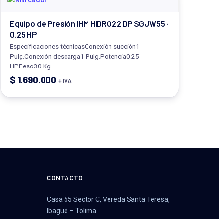
Equipo de Presión IHM HIDRO22 DP SGJW55 ·
0.25 HP
Especificaciones técnicasConexión succión1
Pulg.Conexión descarga1 Pulg.Potencia0.25
HPPeso30 Kg
$
1.690.000
+ IVA
CONTACTO
Casa 55 Sector C, Vereda Santa Teresa,
Ibagué – Tolima