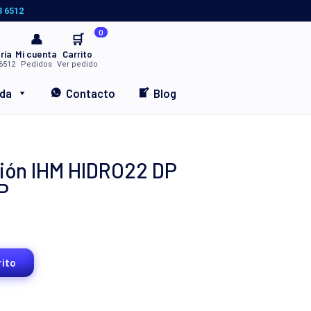
3 6512
0
👤
🛒
ría
Mi cuenta
Carrito
6512
Pedidos
Ver pedido
nda
Contacto
Blog
ión IHM HIDRO22 DP
P
rito