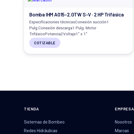
Bomba IHM A015-2.0TW S-V · 2 HP Trifásica
Especificaciones técnicasConexión succión1
Pulg.Conexión descarga1 Pulg. Motor
TrifásicoPotencia2Voltaje1" x 1"
COTIZABLE
TIENDA
EMPRES
Sistemas de Bombeo
Nosotros
Redes Hidráulicas
Marcas