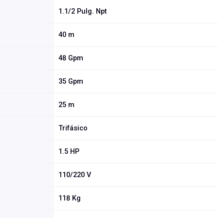
1.1/2 Pulg. Npt
40 m
48 Gpm
35 Gpm
25 m
Trifásico
1.5 HP
110/220 V
118 Kg