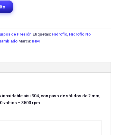
ito
uipos de Presión
Etiquetas:
Hidroflo
,
Hidroflo No
nsamblado
Marca:
IHM
o inoxidable aisi 304, con paso de sólidos de 2 mm,
0 voltios – 3500 rpm.