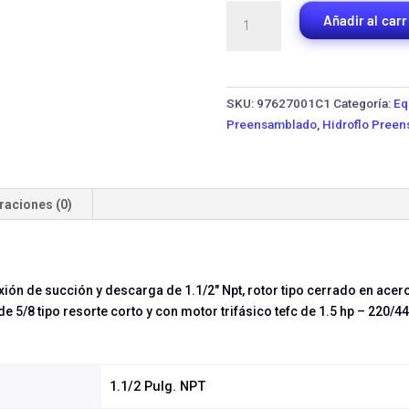
Equipo
Añadir al carr
de
Presión
IHM
Hidroflo
SKU:
97627001C1
Categoría:
Eq
15H-
Preensamblado
,
Hidroflo Pree
1.5TW-
LA200H
·
1.5
raciones (0)
HP
Trifásica
cantidad
xión de succión y descarga de 1.1/2" Npt, rotor tipo cerrado en acer
5/8 tipo resorte corto y con motor trifásico tefc de 1.5 hp – 220/44
1.1/2 Pulg. NPT