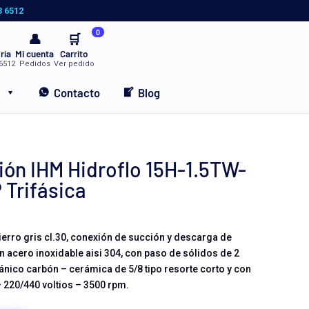
3 6512
0
👤
🛒
ría
Mi cuenta
Carrito
6512
Pedidos
Ver pedido
Contacto
Blog
ión IHM Hidroflo 15H-1.5TW-
 Trifásica
erro gris cl.30, conexión de succión y descarga de
en acero inoxidable aisi 304, con paso de sólidos de 2
nico carbón – cerámica de 5/8 tipo resorte corto y con
– 220/440 voltios – 3500 rpm.