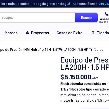
víos a toda Colombia · Recogida gratis en Ibagué · Asesoría técnica:
310 28
📞
Buscar
Aseso
310 283 
Marcas
Proyectos
Casos de Éxito
Tienda
ipo de Presión IHM Hidroflo 15H-1.5TW-LA200H · 1.5 HP Trifásica
Equipo de Pres
LA200H · 1.5 HP
$
5.150.000
+ IVA
Electrobomba construida en hi
1.1/2″ Npt, rotor tipo cerrado 
mm, obturación por sello mecá
motor trifásico tefc de 1.5 hp 