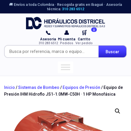
🚚 Envíos a toda Colombia · Recogida gratis en Ibagué · Asesoría
técnica:
310 283 6512
0
📞
👤
🛒
Asesoría
Mi cuenta
Carrito
310 283 6512
Pedidos
Ver pedido
Buscar
Inicio
/
Sistemas de Bombeo
/
Equipos de Presión
/ Equipo de
Presión IHM Hidroflo JS1-1.0MW-C50H · 1 HP Monofásica