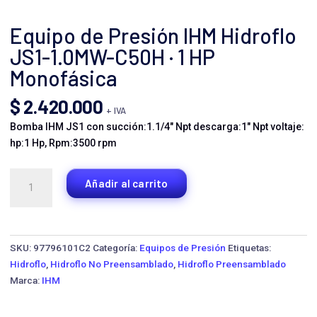
Equipo de Presión IHM Hidroflo
JS1-1.0MW-C50H · 1 HP
Monofásica
$
2.420.000
+ IVA
Bomba IHM JS1 con succión:1.1/4″ Npt descarga:1″ Npt voltaje:
hp:1 Hp, Rpm:3500 rpm
Equipo
Añadir al carrito
de
Presión
IHM
Hidroflo
SKU:
97796101C2
Categoría:
Equipos de Presión
Etiquetas:
JS1-
Hidroflo
,
Hidroflo No Preensamblado
,
Hidroflo Preensamblado
1.0MW-
Marca:
IHM
C50H
·