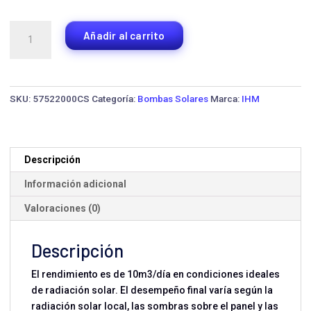
Kit
Añadir al carrito
de
Bombeo
Solar
IHM
SKU:
57522000CS
Categoría:
Bombas Solares
Marca:
IHM
SolarFlo
DC
Pozo
3TSS
Descripción
cantidad
Información adicional
Valoraciones (0)
Descripción
El rendimiento es de 10m3/día en condiciones ideales
de radiación solar. El desempeño final varía según la
radiación solar local, las sombras sobre el panel y las