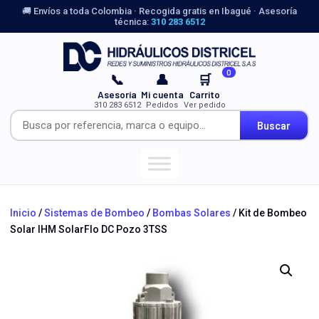
🚚 Envíos a toda Colombia · Recogida gratis en Ibagué · Asesoría
técnica:
310 283 6512
0
📞
👤
🛒
Asesoría
Mi cuenta
Carrito
310 283 6512
Pedidos
Ver pedido
Buscar
Inicio
/
Sistemas de Bombeo
/
Bombas Solares
/ Kit de Bombeo
Solar IHM SolarFlo DC Pozo 3TSS