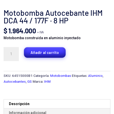
Motobomba Autocebante IHM
DCA 44 / 177F · 8 HP
$
1.964.000
+ IVA
Motobomba construida en aluminio inyectado
Motobomba
Añadir al carrito
Autocebante
IHM
DCA
44
SKU:
64515000B1
Categoría:
Motobombas
Etiquetas:
Aluminio
,
/
Autocebantes
,
GS
Marca:
IHM
177F
·
8
HP
Descripción
cantidad
Información adicional