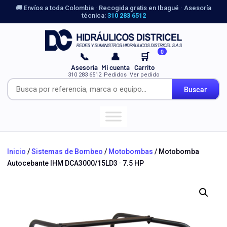
🚚 Envíos a toda Colombia · Recogida gratis en Ibagué · Asesoría
técnica:
310 283 6512
0
📞
👤
🛒
Asesoría
Mi cuenta
Carrito
310 283 6512
Pedidos
Ver pedido
Buscar
Inicio
/
Sistemas de Bombeo
/
Motobombas
/ Motobomba
Autocebante IHM DCA3000/15LD3 · 7.5 HP