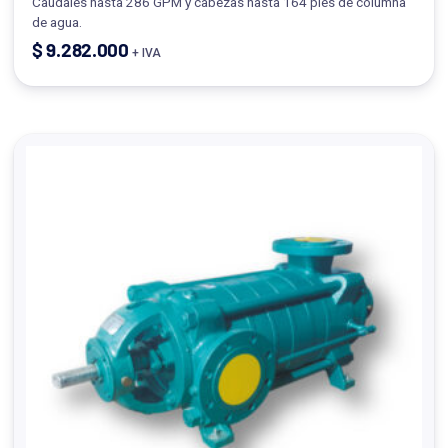
Caudales hasta 286 GPM y cabezas hasta 164 pies de columna
de agua.
$
9.282.000
+ IVA