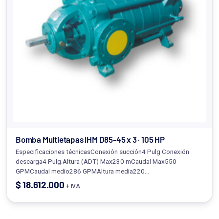
Bomba Multietapas IHM D85-45 x 3 · 105 HP
Especificaciones técnicasConexión succión4 Pulg.Conexión
descarga4 Pulg.Altura (ADT) Max230 mCaudal Max550
GPMCaudal medio286 GPMAltura media220…
$
18.612.000
+ IVA