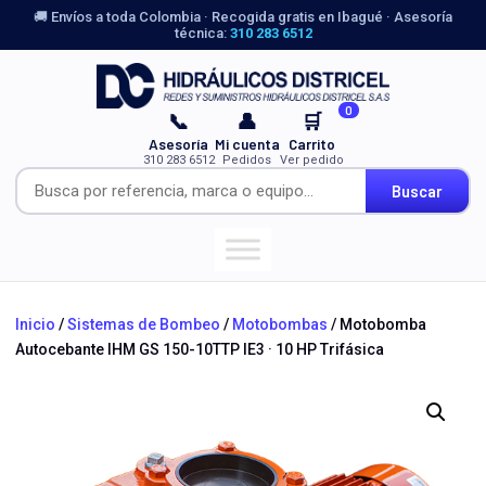
🚚 Envíos a toda Colombia · Recogida gratis en Ibagué · Asesoría
técnica:
310 283 6512
0
📞
👤
🛒
Asesoría
Mi cuenta
Carrito
310 283 6512
Pedidos
Ver pedido
Buscar
Inicio
/
Sistemas de Bombeo
/
Motobombas
/ Motobomba
Autocebante IHM GS 150-10TTP IE3 · 10 HP Trifásica