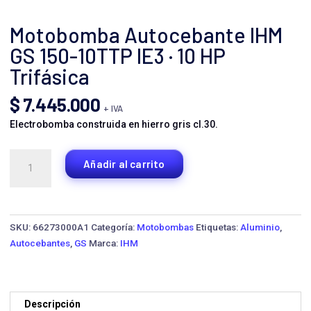
Motobomba Autocebante IHM
GS 150-10TTP IE3 · 10 HP
Trifásica
$
7.445.000
+ IVA
Electrobomba construida en hierro gris cl.30.
Motobomba
Añadir al carrito
Autocebante
IHM
GS
150-
SKU:
66273000A1
Categoría:
Motobombas
Etiquetas:
Aluminio
,
10TTP
Autocebantes
,
GS
Marca:
IHM
IE3
·
10
HP
Descripción