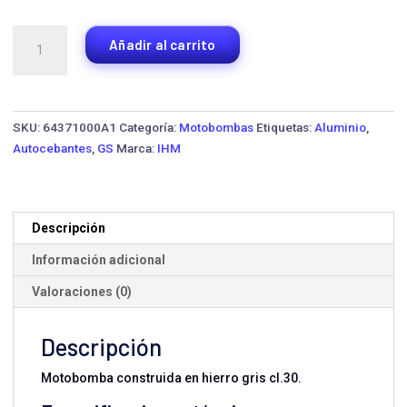
Motobomba
Añadir al carrito
Autocebante
IHM
GS
150/25LD
SKU:
64371000A1
Categoría:
Motobombas
Etiquetas:
Aluminio
,
·
Autocebantes
,
GS
Marca:
IHM
19
HP
cantidad
Descripción
Información adicional
Valoraciones (0)
Descripción
Motobomba construida en hierro gris cl.30.