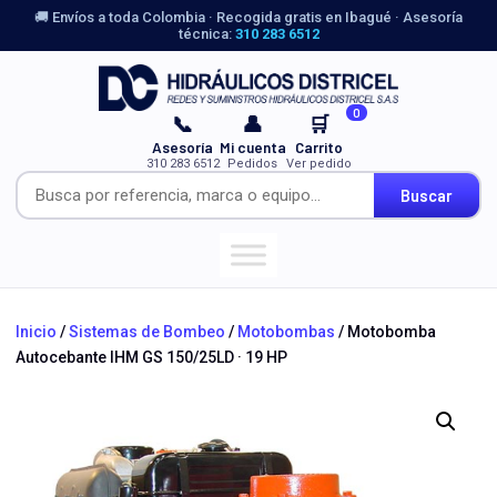
🚚 Envíos a toda Colombia · Recogida gratis en Ibagué · Asesoría
técnica:
310 283 6512
0
📞
👤
🛒
Asesoría
Mi cuenta
Carrito
310 283 6512
Pedidos
Ver pedido
Buscar
Inicio
/
Sistemas de Bombeo
/
Motobombas
/ Motobomba
Autocebante IHM GS 150/25LD · 19 HP