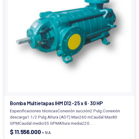
Bomba Multietapas IHM D12-25 x 6 · 30 HP
Especificaciones técnicasConexión succión2 Pulg.Conexión
descarga1.1/2 Pulg.Altura (ADT) Max260 mCaudal Max80
GPMCaudal medio55 GPMAltura media220…
$
11.556.000
+ IVA