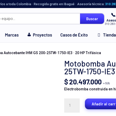
víos a toda Colombia · Recogida gratis en Ibagué · Asesoría técnica:
310 28
📞
Buscar
Aseso
310 283 
Marcas
Proyectos
Casos de Éxito
Tienda
 Autocebante IHM GS 200-25TW-1750-IE3 · 20 HP Trifásica
Motobomba Aut
25TW-1750-IE3 
$
20.497.000
+ IVA
Electrobomba construida en hie
Motobomba
Añadir al carr
Autocebante
IHM