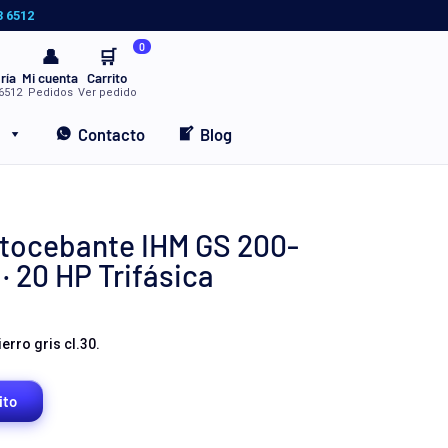
3 6512
0
👤
🛒
ría
Mi cuenta
Carrito
6512
Pedidos
Ver pedido
Contacto
Blog
ocebante IHM GS 200-
· 20 HP Trifásica
rro gris cl.30.
ito