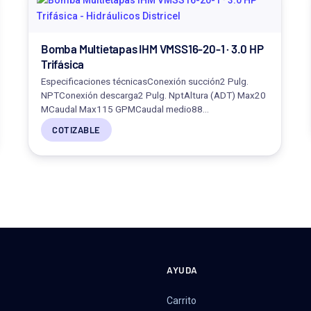
Bomba Multietapas IHM VMSS16-20-1 · 3.0 HP
Trifásica
Especificaciones técnicasConexión succión2 Pulg.
NPTConexión descarga2 Pulg. NptAltura (ADT) Max20
MCaudal Max115 GPMCaudal medio88…
COTIZABLE
AYUDA
Carrito