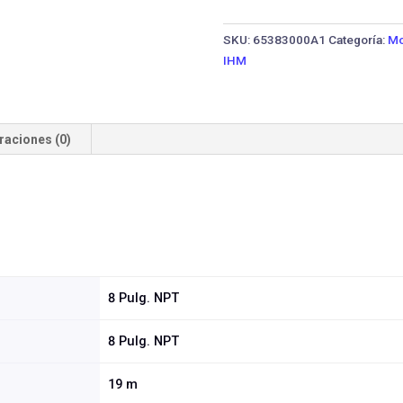
GS
200-
SKU:
65383000A1
Categoría:
Mo
25TW-
IHM
1750-
IE3
·
20
raciones (0)
HP
Trifásica
cantidad
8 Pulg. NPT
8 Pulg. NPT
19 m