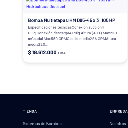
Bomba Multietapas IHM D85-45 x 3 · 105 HP
Especificaciones técnicasConexión succión4
Pulg.Conexión descarga4 Pulg.Altura (ADT) Max230
mCaudal Max550 GPMCaudal medio286 GPMAltura
media220…
$
18.612.000
+ IVA
TIENDA
EMPRESA
Sistemas de Bombeo
Nosotros