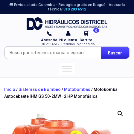
🚚 Envíos a toda Colombia · Recogida gratis en Ibagué · Asesoría
técnica:
310 283 6512
0
📞
👤
🛒
Asesoría
Mi cuenta
Carrito
310 283 6512
Pedidos
Ver pedido
Buscar
Inicio
/
Sistemas de Bombeo
/
Motobombas
/ Motobomba
Autocebante IHM GS 50-2MW · 2 HP Monofásica