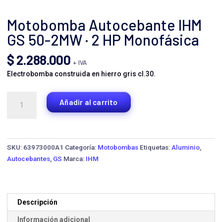
Motobomba Autocebante IHM
GS 50-2MW · 2 HP Monofásica
$
2.288.000
+ IVA
Electrobomba construida en hierro gris cl.30.
Motobomba
Añadir al carrito
Autocebante
IHM
GS
50-
SKU:
63973000A1
Categoría:
Motobombas
Etiquetas:
Aluminio
,
2MW
Autocebantes
,
GS
Marca:
IHM
·
2
HP
Monofásica
Descripción
cantidad
Información adicional