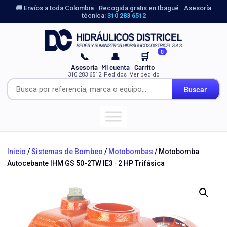
🚚 Envíos a toda Colombia · Recogida gratis en Ibagué · Asesoría
técnica:
310 283 6512
0
📞
👤
🛒
Asesoría
Mi cuenta
Carrito
310 283 6512
Pedidos
Ver pedido
Buscar
Inicio
/
Sistemas de Bombeo
/
Motobombas
/ Motobomba
Autocebante IHM GS 50-2TW IE3 · 2 HP Trifásica