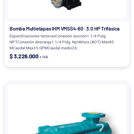
Bomba Multietapas IHM VMSS4-60 · 3.0 HP Trifásica
Especificaciones técnicasConexión succión1.1/4 Pulg.
NPTConexión descarga1.1/4 Pulg. NptAltura (ADT) Max85
MCaudal Max35 GPMCaudal medio26…
$
3.226.000
+ IVA