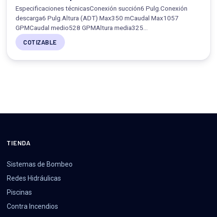
Especificaciones técnicasConexión succión6 Pulg.Conexión
descarga6 Pulg.Altura (ADT) Max350 mCaudal Max1057
GPMCaudal medio528 GPMAltura media325…
COTIZABLE
TIENDA
Sistemas de Bombeo
Redes Hidráulicas
Piscinas
Contra Incendios