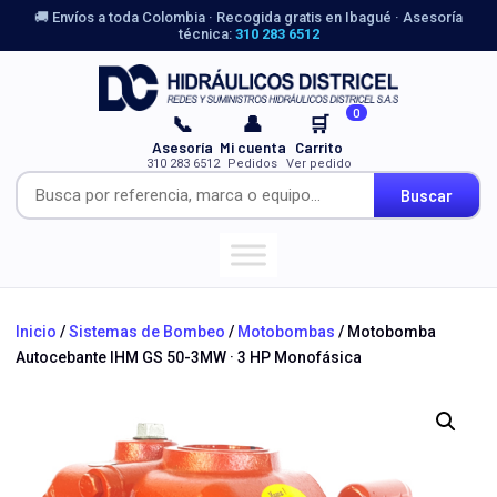
🚚 Envíos a toda Colombia · Recogida gratis en Ibagué · Asesoría
técnica:
310 283 6512
0
📞
👤
🛒
Asesoría
Mi cuenta
Carrito
310 283 6512
Pedidos
Ver pedido
Buscar
Inicio
/
Sistemas de Bombeo
/
Motobombas
/ Motobomba
Autocebante IHM GS 50-3MW · 3 HP Monofásica