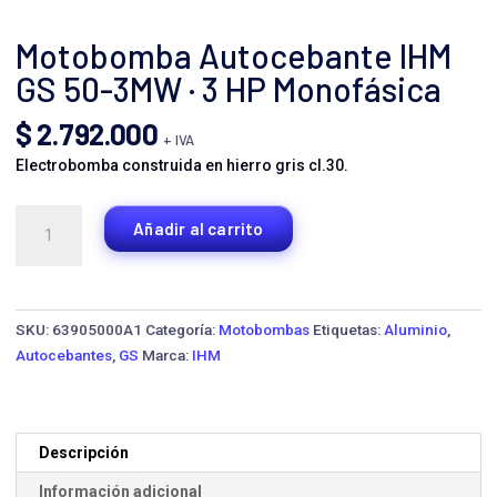
Motobomba Autocebante IHM
GS 50-3MW · 3 HP Monofásica
$
2.792.000
+ IVA
Electrobomba construida en hierro gris cl.30.
Motobomba
Añadir al carrito
Autocebante
IHM
GS
50-
SKU:
63905000A1
Categoría:
Motobombas
Etiquetas:
Aluminio
,
3MW
Autocebantes
,
GS
Marca:
IHM
·
3
HP
Monofásica
Descripción
cantidad
Información adicional