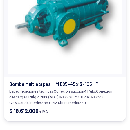
Bomba Multietapas IHM D85-45 x 3 · 105 HP
Especificaciones técnicasConexión succión4 Pulg.Conexión
descarga4 Pulg.Altura (ADT) Max230 mCaudal Max550
GPMCaudal medio286 GPMAltura media220…
$
18.612.000
+ IVA