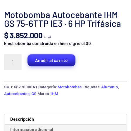
Motobomba Autocebante IHM
GS 75-6TTP IE3 · 6 HP Trifásica
$
3.852.000
+ IVA
Electrobomba construida en hierro gris cl.30.
Motobomba
Añadir al carrito
Autocebante
IHM
GS
75-
SKU:
66270000A1
Categoría:
Motobombas
Etiquetas:
Aluminio
,
6TTP
Autocebantes
,
GS
Marca:
IHM
IE3
·
6
HP
Descripción
Trifásica
Información adicional
cantidad