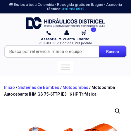
🚚 Envíos a toda Colombia · Recogida gratis en Ibagué · Asesoría
técnica:
310 283 6512
0
📞
👤
🛒
Asesoría
Mi cuenta
Carrito
310 283 6512
Pedidos
Ver pedido
Buscar
Inicio
/
Sistemas de Bombeo
/
Motobombas
/ Motobomba
Autocebante IHM GS 75-6TTP IE3 · 6 HP Trifásica