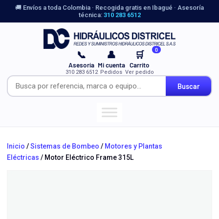
🚚 Envíos a toda Colombia · Recogida gratis en Ibagué · Asesoría
técnica:
310 283 6512
0
📞
👤
🛒
Asesoría
Mi cuenta
Carrito
310 283 6512
Pedidos
Ver pedido
Buscar
Inicio
/
Sistemas de Bombeo
/
Motores y Plantas
Eléctricas
/ Motor Eléctrico Frame 315L