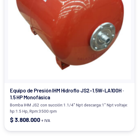
Equipo de Presión IHM Hidroflo JS2-1.5W-LA100H ·
1.5 HP Monofásica
Bomba IHM JS2 con succión:1.1/4" Npt descarga:1" Npt voltaje:
hp:1.5 Hp, Rpm:3500 rpm
$
3.808.000
+ IVA