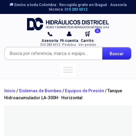
🚚 Envíos a toda Colombia · Recogida gratis en Ibagué · Asesoría
técnica:
310 283 6512
0
📞
👤
🛒
Asesoría
Mi cuenta
Carrito
310 283 6512
Pedidos
Ver pedido
Buscar
Inicio
/
Sistemas de Bombeo
/
Equipos de Presión
/ Tanque
Hidroacumulador LA-300H · Horizontal