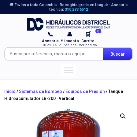
🚚 Envíos a toda Colombia · Recogida gratis en Ibagué · Asesoría
técnica:
310 283 6512
0
📞
👤
🛒
Asesoría
Mi cuenta
Carrito
310 283 6512
Pedidos
Ver pedido
Buscar
Inicio
/
Sistemas de Bombeo
/
Equipos de Presión
/ Tanque
Hidroacumulador LB-300 · Vertical