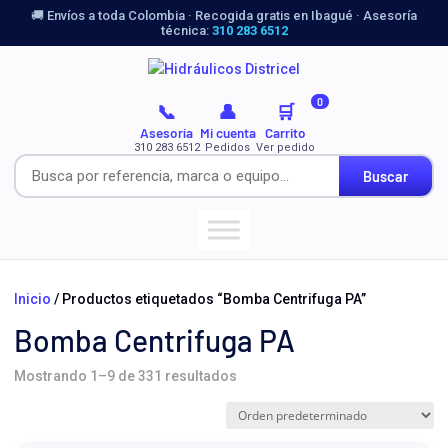
🚚 Envíos a toda Colombia · Recogida gratis en Ibagué · Asesoría
técnica:
310 283 6512
0
📞
👤
🛒
Asesoría
Mi cuenta
Carrito
310 283 6512
Pedidos
Ver pedido
Buscar
Inicio
/ Productos etiquetados “Bomba Centrifuga PA”
Bomba Centrifuga PA
Mostrando 1–9 de 331 resultados