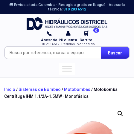
🚚 Envíos a toda Colombia · Recogida gratis en Ibagué · Asesoría
técnica:
310 283 6512
0
📞
👤
🛒
Asesoría
Mi cuenta
Carrito
310 283 6512
Pedidos
Ver pedido
Buscar
Inicio
/
Sistemas de Bombeo
/
Motobombas
/ Motobomba
Centrífuga IHM 1.1/2A-1.5MW · Monofásica