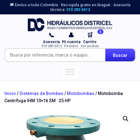
🚚 Envíos a toda Colombia · Recogida gratis en Ibagué · Asesoría
técnica:
310 283 6512
0
📞
👤
🛒
Asesoría
Mi cuenta
Carrito
310 283 6512
Pedidos
Ver pedido
Buscar
Inicio
/
Sistemas de Bombeo
/
Motobombas
/ Motobomba
Centrífuga IHM 10×16 SM · 25 HP