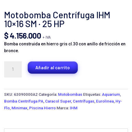
Motobomba Centrífuga IHM
10×16 SM · 25 HP
$
4.156.000
+ IVA
Bomba construida en hierro gris cl.30 con anillo de fricción en
bronce.
Motobomba
Añadir al carrito
Centrífuga
IHM
10x16
SM
SKU:
63090000A2
Categoría:
Motobombas
Etiquetas:
Aquarium
,
·
Bomba Centrifuga PA
,
Caracol Super
,
Centrífugas
,
Eurolinea
,
Hy-
25
Flo
,
Minimax
,
Piscina Hierro
Marca:
IHM
HP
cantidad