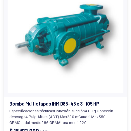
Bomba Multietapas IHM D85-45 x 3 · 105 HP
Especificaciones técnicasConexión succión4 Pulg.Conexión
descarga4 Pulg.Altura (ADT) Max230 mCaudal Max550
GPMCaudal medio286 GPMAltura media220…
$
18.612.000