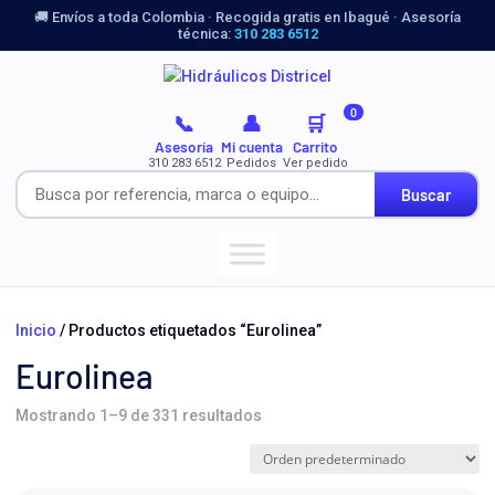
🚚 Envíos a toda Colombia · Recogida gratis en Ibagué · Asesoría
técnica:
310 283 6512
0
📞
👤
🛒
Asesoría
Mi cuenta
Carrito
310 283 6512
Pedidos
Ver pedido
Buscar
Inicio
/ Productos etiquetados “Eurolinea”
Eurolinea
Mostrando 1–9 de 331 resultados