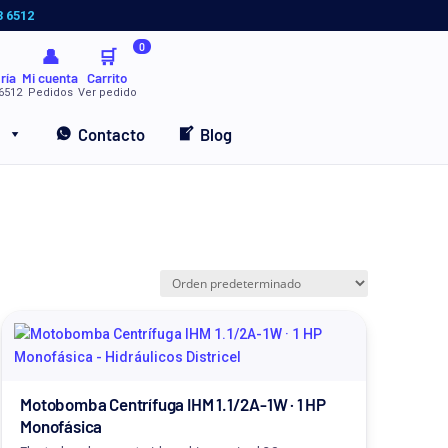
3 6512
0
👤
🛒
ría
Mi cuenta
Carrito
6512
Pedidos
Ver pedido
Contacto
Blog
Motobomba Centrífuga IHM 1.1/2A-1W · 1 HP
Monofásica