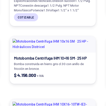
Especificaciones técnicasConexión succión1.1/2 Pulg.
NPTConexión descarga1.1/2 Pulg. NPT Motor
MonofásicoPotencia1.5Voltaje1.1/2" x 1.1/2"
COTIZABLE
Motobomba Centrífuga IHM 10×16 SM · 25 HP
Bomba construida en hierro gris cl.30 con anillo de
fricción en bronce.
$
4.156.000
+ IVA