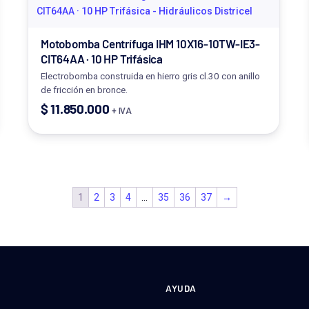
Motobomba Centrífuga IHM 10X16-10TW-IE3-
CIT64AA · 10 HP Trifásica
Electrobomba construida en hierro gris cl.30 con anillo
de fricción en bronce.
$
11.850.000
+ IVA
1
2
3
4
…
35
36
37
→
AYUDA