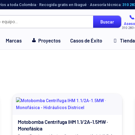
víos a toda Colombia · Recogida gratis en Ibagué · Asesoría técnica:
310 28
📞
Buscar
Aseso
310 283 
Marcas
Proyectos
Casos de Éxito
Tienda
Motobomba Centrífuga IHM 1.1/2A-1.5MW ·
Monofásica