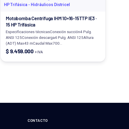
Motobomba Centrífuga IHM 10×16-15TTP IE3 ·
15 HP Trifásica
Especificaciones técnicasConexión succión4 Pulg.
ANSI 125Conexión descarga4 Pulg. ANSI 125Altura
(ADT) Max43 mCaudal Max700…
$
9.459.000
+ IVA
CONTACTO