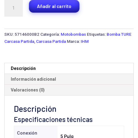
Bomba
Añadir al carrito
Carcasa
Partida
IHM
125-
SKU:
57146000B2
Categoría:
Motobombas
Etiquetas:
Bomba TURE
80-
Carcasa Partida
,
Carcasa Partida
Marca:
IHM
210
cantidad
Descripción
Información adicional
Valoraciones (0)
Descripción
Especificaciones técnicas
Conexión
5 Pulg