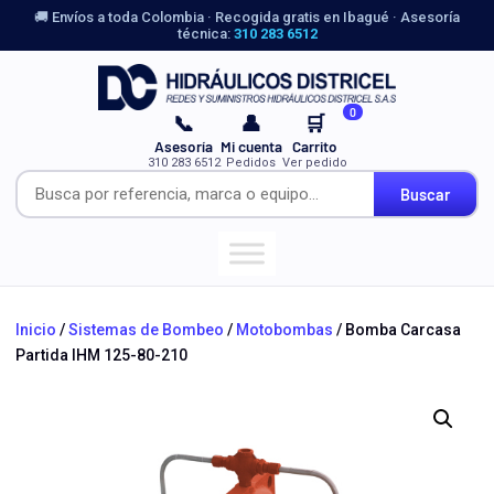
🚚 Envíos a toda Colombia · Recogida gratis en Ibagué · Asesoría
técnica:
310 283 6512
0
📞
👤
🛒
Asesoría
Mi cuenta
Carrito
310 283 6512
Pedidos
Ver pedido
Buscar
Inicio
/
Sistemas de Bombeo
/
Motobombas
/ Bomba Carcasa
Partida IHM 125-80-210