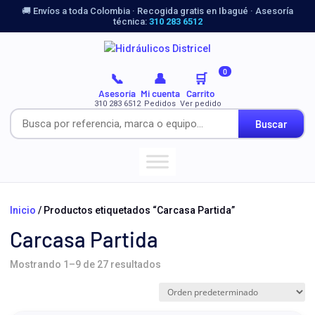
🚚 Envíos a toda Colombia · Recogida gratis en Ibagué · Asesoría
técnica:
310 283 6512
0
📞
👤
🛒
Asesoría
Mi cuenta
Carrito
310 283 6512
Pedidos
Ver pedido
Buscar
Inicio
/ Productos etiquetados “Carcasa Partida”
Carcasa Partida
Mostrando 1–9 de 27 resultados