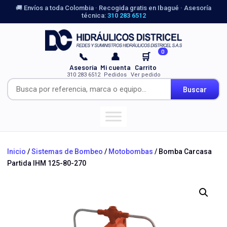
🚚 Envíos a toda Colombia · Recogida gratis en Ibagué · Asesoría
técnica:
310 283 6512
0
📞
👤
🛒
Asesoría
Mi cuenta
Carrito
310 283 6512
Pedidos
Ver pedido
Buscar
Inicio
/
Sistemas de Bombeo
/
Motobombas
/ Bomba Carcasa
Partida IHM 125-80-270