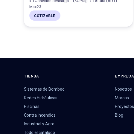
x 1Conexión descarga1 1/4 Pulg. x 1Altura (ADT)
Max23…
COTIZABLE
TIENDA
EMPRES
Sistemas de Bombeo
Nosotros
Redes Hidráulicas
Marcas
Piscinas
Proyectos
Contra Incendios
Blog
Industrial y Agro
Todo el catálogo