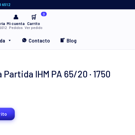
3 6512
0
👤
🛒
ría
Mi cuenta
Carrito
6512
Pedidos
Ver pedido
nda
Contacto
Blog
Partida IHM PA 65/20 · 1750
rito