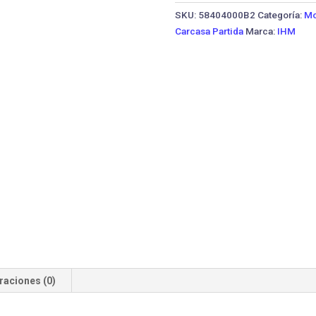
PA
SKU:
58404000B2
Categoría:
Mo
65/20
Carcasa Partida
Marca:
IHM
·
1750
HP
cantidad
raciones (0)