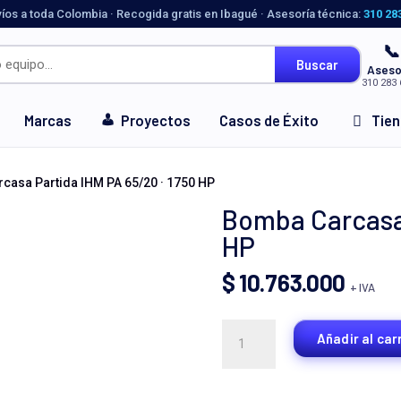
víos a toda Colombia · Recogida gratis en Ibagué · Asesoría técnica:
310 28
📞
Buscar
Aseso
310 283 
Marcas
Proyectos
Casos de Éxito
Tie
casa Partida IHM PA 65/20 · 1750 HP
Bomba Carcasa 
HP
$
10.763.000
+ IVA
Bomba
Añadir al car
Carcasa
Partida
IHM