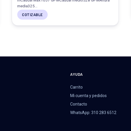
mCaudal Max1057 GPMCaudal medio528 GPMAltura
media325…
COTIZABLE
A
AYUDA
Carrito
Mi cuenta y pedidos
Contacto
WhatsApp: 310 283 6512