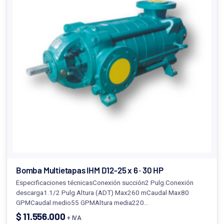
Bomba Multietapas IHM D12-25 x 6 · 30 HP
Especificaciones técnicasConexión succión2 Pulg.Conexión
descarga1.1/2 Pulg.Altura (ADT) Max260 mCaudal Max80
GPMCaudal medio55 GPMAltura media220…
$
11.556.000
+ IVA