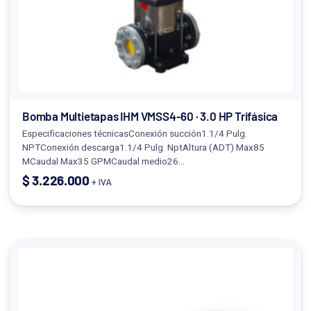
Bomba Multietapas IHM VMSS4-60 · 3.0 HP Trifásica
Especificaciones técnicasConexión succión1.1/4 Pulg.
NPTConexión descarga1.1/4 Pulg. NptAltura (ADT) Max85
MCaudal Max35 GPMCaudal medio26…
$
3.226.000
+ IVA