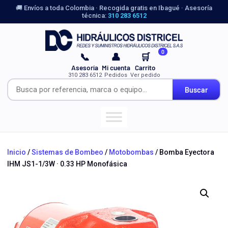
🚚 Envíos a toda Colombia · Recogida gratis en Ibagué · Asesoría
técnica:
310 283 6512
0
📞
👤
🛒
Asesoría
Mi cuenta
Carrito
310 283 6512
Pedidos
Ver pedido
Buscar
Inicio
/
Sistemas de Bombeo
/
Motobombas
/ Bomba Eyectora
IHM JS1-1/3W · 0.33 HP Monofásica