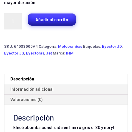
mayor duración.
Bomba
Añadir al carrito
Eyectora
IHM
JS1-
1/3W
SKU:
64033000A4
Categoría:
Motobombas
Etiquetas:
Eyector JD
,
·
Eyector JS
,
Eyectoras
,
Jet
Marca:
IHM
0.33
HP
Monofásica
cantidad
Descripción
Información adicional
Valoraciones (0)
Descripción
Electrobomba construida en hierro gris cl 30 y noryl