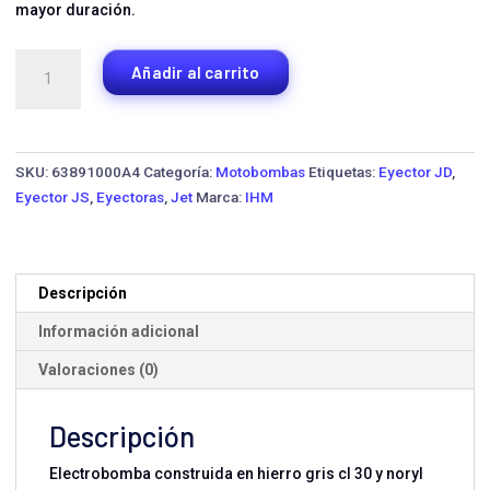
mayor duración.
Bomba
Añadir al carrito
Eyectora
IHM
JS1-
1W
SKU:
63891000A4
Categoría:
Motobombas
Etiquetas:
Eyector JD
,
·
Eyector JS
,
Eyectoras
,
Jet
Marca:
IHM
1
HP
Monofásica
cantidad
Descripción
Información adicional
Valoraciones (0)
Descripción
Electrobomba construida en hierro gris cl 30 y noryl