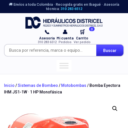
🚚 Envíos a toda Colombia · Recogida gratis en Ibagué · Asesoría
técnica:
310 283 6512
0
📞
👤
🛒
Asesoría
Mi cuenta
Carrito
310 283 6512
Pedidos
Ver pedido
Buscar
Inicio
/
Sistemas de Bombeo
/
Motobombas
/ Bomba Eyectora
IHM JS1-1W · 1 HP Monofásica