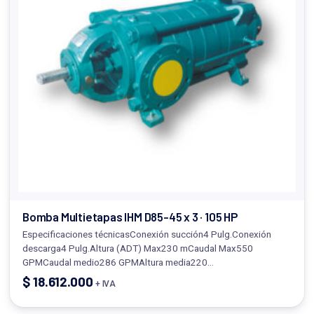
Bomba Multietapas IHM D85-45 x 3 · 105 HP
Especificaciones técnicasConexión succión4 Pulg.Conexión
descarga4 Pulg.Altura (ADT) Max230 mCaudal Max550
GPMCaudal medio286 GPMAltura media220…
$
18.612.000
+ IVA