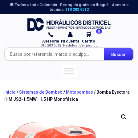
🚚 Envíos a toda Colombia · Recogida gratis en Ibagué · Asesoría
técnica:
310 283 6512
0
📞
👤
🛒
Asesoría
Mi cuenta
Carrito
310 283 6512
Pedidos
Ver pedido
Buscar
Inicio
/
Sistemas de Bombeo
/
Motobombas
/ Bomba Eyectora
IHM JS2-1.5MW · 1.5 HP Monofásica