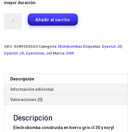
mayor duración.
Bomba
Añadir al carrito
Eyectora
IHM
JS2-
1.5MW
SKU:
63895000A4
Categoría:
Motobombas
Etiquetas:
Eyector JD
,
·
Eyector JS
,
Eyectoras
,
Jet
Marca:
IHM
1.5
HP
Monofásica
cantidad
Descripción
Información adicional
Valoraciones (0)
Descripción
Electrobomba construida en hierro gris cl 30 y noryl