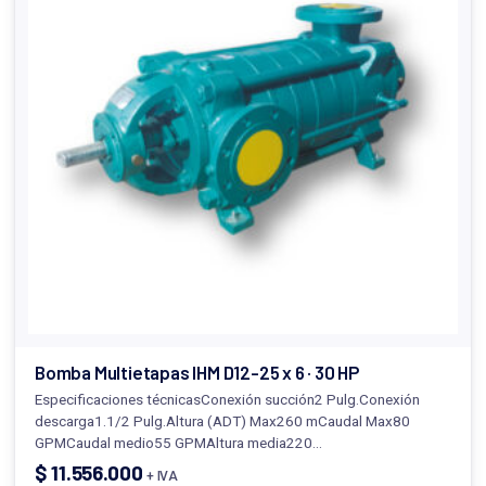
Bomba Multietapas IHM D12-25 x 6 · 30 HP
Especificaciones técnicasConexión succión2 Pulg.Conexión
descarga1.1/2 Pulg.Altura (ADT) Max260 mCaudal Max80
GPMCaudal medio55 GPMAltura media220…
$
11.556.000
+ IVA