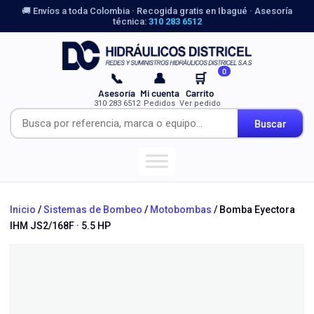
🚚 Envíos a toda Colombia · Recogida gratis en Ibagué · Asesoría
técnica:
310 283 6512
0
📞
👤
🛒
Asesoría
Mi cuenta
Carrito
310 283 6512
Pedidos
Ver pedido
Buscar
Inicio
/
Sistemas de Bombeo
/
Motobombas
/ Bomba Eyectora
IHM JS2/168F · 5.5 HP