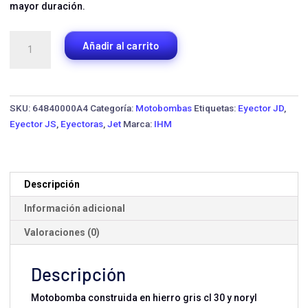
mayor duración.
Bomba
Añadir al carrito
Eyectora
IHM
JS2/168F
·
SKU:
64840000A4
Categoría:
Motobombas
Etiquetas:
Eyector JD
,
5.5
Eyector JS
,
Eyectoras
,
Jet
Marca:
IHM
HP
cantidad
Descripción
Información adicional
Valoraciones (0)
Descripción
Motobomba construida en hierro gris cl 30 y noryl