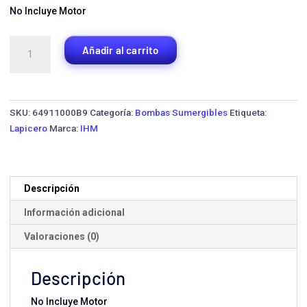
No Incluye Motor
Bomba
Añadir al carrito
Lapicero
para
Pozo
Profundo
SKU:
64911000B9
Categoría:
Bombas Sumergibles
Etiqueta:
IHM
Lapicero
Marca:
IHM
S4S-
25-
15
·
Descripción
3.0
Información adicional
HP
cantidad
Valoraciones (0)
Descripción
No Incluye Motor