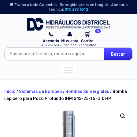
🚚 Envíos a toda Colombia · Recogida gratis en Ibagué · Asesoría
técnica:
310 283 6512
0
📞
👤
🛒
Asesoría
Mi cuenta
Carrito
310 283 6512
Pedidos
Ver pedido
Buscar
Inicio
/
Sistemas de Bombeo
/
Bombas Sumergibles
/ Bomba
Lapicero para Pozo Profundo IHM S4S-25-15 · 3.0 HP